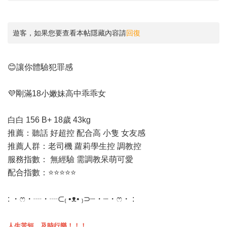
遊客，如果您要查看本帖隱藏內容請
回復
😊讓你體驗犯罪感
💜剛滿18小嫩妹高中乖乖女
白白 156 B+ 18歲 43kg
推薦：聽話 好超控 配合高 小隻 女友感
推薦人群：老司機 蘿莉學生控 調教控
服務指數： 無經驗 需調教呆萌可愛
配合指數：⭐️⭐️⭐️⭐️⭐️
: ・ෆ・┈・┈⊂₍ •ᴥ• ₎⊃┈・┈・ෆ・ :
人生苦短，及時行樂！！！