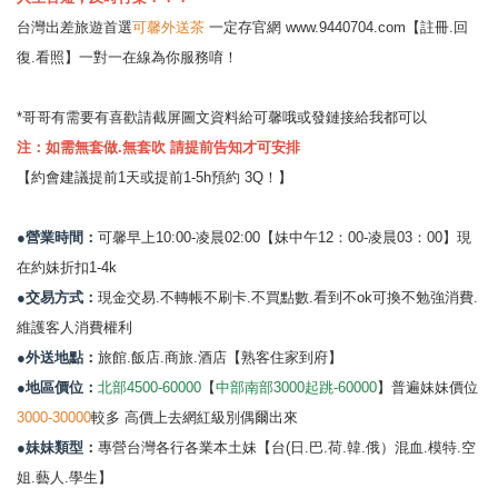
台灣出差旅遊首選
可馨外送茶
一定存官網
www.9440704.com
【註冊.回
復.看照】一對一在線為你服務唷！
*哥哥有需要有喜歡請截屏圖文資料給可馨哦或發鏈接給我都可以
注：如需無套做.無套吹 請提前告知才可安排
【約會建議提前1天或提前1-5h預約 3Q！】
●營業時間：
可馨早上10:00-凌晨02:00【妹中午12：00-凌晨03：00】現
在約妹折扣1-4k
●交易方式：
現金交易.不轉帳不刷卡.不買點數.看到不ok可換不勉強消費.
維護客人消費權利
●外送地點：
旅館.飯店.商旅.酒店【熟客住家到府】
●地區價位：
北部4500-60000
【
中部南部3000起跳-60000
】普遍妹妹價位
3000-30000
較多 高價上去網紅級別偶爾出來
●妹妹類型：
專營台灣各行各業本土妹【台(日.巴.荷.韓.俄）混血.模特.空
姐.藝人.學生】