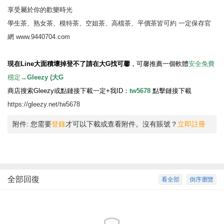
享受屬於你的歡樂時光
學生茶、熟女茶、模特茶、空姐茶、高檔茶、平價茶皆可約 一定保存官
網
www.9440704.com
現在Line大面積壞掉登不了請在大G找可馨
，
可馨推薦一個軟體
安全免費
穩定→
Gleezy (大G
商店搜索Gleezy或點鏈接下載一定+我ID：
tw5678
點擊鏈接下載
https://gleezy.net/tw5678
附件:
您需要
登錄
才可以下載或查看附件。沒有賬號？
立即註冊
全部回復
看全部
倒序瀏覽