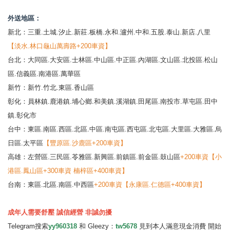
外送地區：
新北：三重.土城.汐止.新莊.板橋.永和.瀘州.中和.五股.泰山.新店.八里
【淡水.林口龜山萬壽路+200車資】
台北：大同區.大安區.士林區.中山區.中正區.內湖區.文山區.北投區.松山
區.信義區.南港區.萬華區
新竹：新竹.竹北.東區.香山區
彰化：員林鎮.鹿港鎮.埔心鄉.和美鎮.溪湖鎮.田尾區.南投市.草屯區.田中
鎮.彰化市
台中：東區.南區.西區.北區.中區.南屯區.西屯區.北屯區.大里區.大雅區.烏
日區.太平區
【豐原區.沙鹿區+200車資】
高雄：左營區.三民區.苓雅區.新興區.前鎮區.前金區.鼓山區
+200車資【小
港區.鳳山區+300車資 楠梓區+400車資】
台南：東區.北區.南區.中西區
+200車資【永康區.仁德區+400車資】
成年人需要舒壓 誠信經營 非誠勿擾
Telegram搜索
yy960318
和 Gleezy：
tw5678
見到本人滿意現金消費 開始