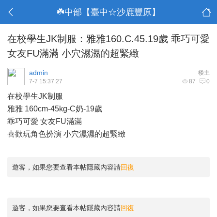
☘️中部【臺中☆沙鹿豐原】
在校學生JK制服：雅雅160.C.45.19歲 乖巧可愛
女友FU滿滿 小穴濕濕的超緊緻
admin
楼主
7-7 15:37:27
87
0
在校學生JK制服
雅雅 160cm-45kg-C奶-19歲
乖巧可愛 女友FU滿滿
喜歡玩角色扮演 小穴濕濕的超緊緻
遊客，如果您要查看本帖隱藏內容請
回復
遊客，如果您要查看本帖隱藏內容請
回復