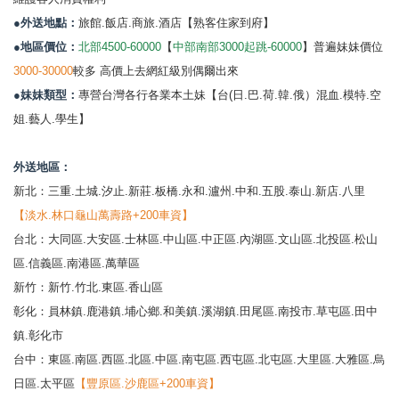
●外送地點：
旅館.飯店.商旅.酒店【熟客住家到府】
●地區價位：
北部4500-60000
【
中部南部3000起跳-60000
】普遍妹妹價位
3000-30000
較多 高價上去網紅級別偶爾出來
●妹妹類型：
專營台灣各行各業本土妹【台(日.巴.荷.韓.俄）混血.模特.空
姐.藝人.學生】
外送地區：
新北：三重.土城.汐止.新莊.板橋.永和.瀘州.中和.五股.泰山.新店.八里
【淡水.林口龜山萬壽路+200車資】
台北：大同區.大安區.士林區.中山區.中正區.內湖區.文山區.北投區.松山
區.信義區.南港區.萬華區
新竹：新竹.竹北.東區.香山區
彰化：員林鎮.鹿港鎮.埔心鄉.和美鎮.溪湖鎮.田尾區.南投市.草屯區.田中
鎮.彰化市
台中：東區.南區.西區.北區.中區.南屯區.西屯區.北屯區.大里區.大雅區.烏
日區.太平區
【豐原區.沙鹿區+200車資】