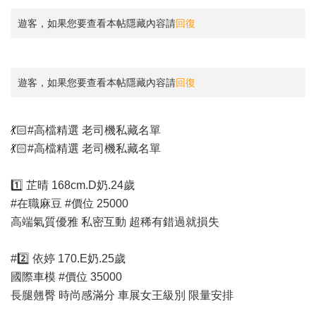
遊客，如果您要查看本帖隱藏內容請
回復
遊客，如果您要查看本帖隱藏內容請
回復
💃🏻#高檔精選 老司機私藏名單
💃🏻#高檔精選 老司機私藏名單
1️⃣ 芷晴 168cm.D奶.24歲
#在職麻豆 #價位 25000
高端氣質優雅 私密互動 超稀有錯過就損失
#2️⃣ 依婷 170.E奶.25歲
國際車模 #價位 35000
長腿翹臀 時尚感滿分 車展女王級別 限量安排