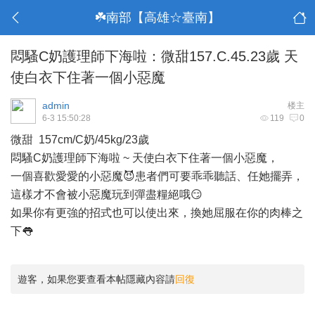
☘️南部【高雄☆臺南】
悶騷C奶護理師下海啦：微甜157.C.45.23歲 天
使白衣下住著一個小惡魔
admin
楼主
6-3 15:50:28
119
0
微甜 157cm/C奶/45kg/23歲
悶騷C奶護理師下海啦 ~ 天使白衣下住著一個小惡魔，
一個喜歡愛愛的小惡魔😈患者們可要乖乖聽話、任她擺弄，
這樣才不會被小惡魔玩到彈盡糧絕哦😏
如果你有更強的招式也可以使出來，換她屈服在你的肉棒之
下👅
遊客，如果您要查看本帖隱藏內容請
回復