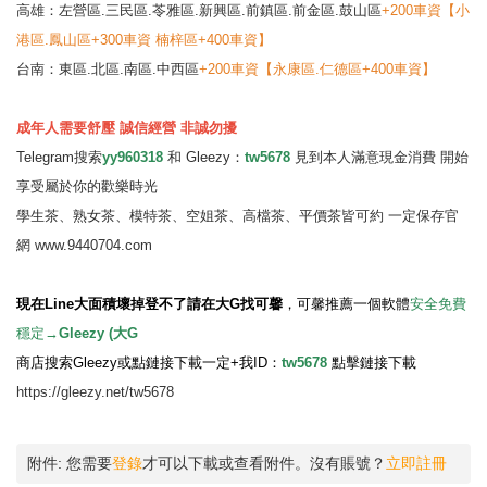
高雄：左營區.三民區.苓雅區.新興區.前鎮區.前金區.鼓山區
+200車資【小
港區.鳳山區+300車資 楠梓區+400車資】
台南：東區.北區.南區.中西區
+200車資【永康區.仁德區+400車資】
成年人需要舒壓 誠信經營 非誠勿擾
Telegram搜索
yy960318
和 Gleezy：
tw5678
見到本人滿意現金消費 開始
享受屬於你的歡樂時光
學生茶、熟女茶、模特茶、空姐茶、高檔茶、平價茶皆可約 一定保存官
網
www.9440704.com
現在Line大面積壞掉登不了請在大G找可馨
，
可馨推薦一個軟體
安全免費
穩定→
Gleezy (大G
商店搜索Gleezy或點鏈接下載一定+我ID：
tw5678
點擊鏈接下載
https://gleezy.net/tw5678
附件:
您需要
登錄
才可以下載或查看附件。沒有賬號？
立即註冊