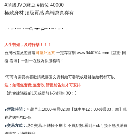
#頂級JVD麻豆 #價位 40000
極致身材 頂級質感 高端寫真稀有
: ・ෆ・┈・┈⊂₍ •ᴥ• ₎⊃┈・┈・ෆ・ :
人生苦短，及時行樂！！！
台灣出差旅遊首選
可馨外送茶
一定存官網
www.9440704.com
【註冊.回
復.看照】一對一在線為你服務唷！
*哥哥有需要有喜歡請截屏圖文資料給可馨哦或發鏈接給我都可以
注：如需無套做.無套吹 請提前告知才可安排
【約會建議提前1天或提前1-5h預約 3Q！】
●營業時間：
可馨早上10:00-凌晨02:00【妹中午12：00-凌晨03：00】現
在約妹折扣1-4k
●交易方式：
現金交易.不轉帳不刷卡.不買點數.看到不ok可換不勉強消費.
維護客人消費權利