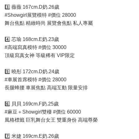
3️⃣ 薇薇 167cm.D奶.26歲
#Showgirl展覽模特 #價位 28000
舞台焦點 精緻時尚 展覽會焦點 私人專屬
4️⃣ 芯瑜 168cm.E奶.23歲
#高端寫真模特 #價位 30000
頂級寫真女神 等級稀有 VIP限定
5️⃣ 曉彤 172cm.D奶.24歲
#車展首席模特 #價位 28000
長腿蜂腰 車展焦點 高端互動 限量安排
6️⃣ 貝貝 169cm.F奶.25歲
#麻豆＋Showgirl雙棲 #價位 60000
風格標籤 巨乳舞台女王 雙重身份 高端尊榮
7️⃣ 米婕 169cm.E奶.26歲