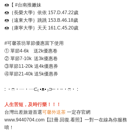
🍩【 #台南推嫩妹
🍩｛長榮大學｝依依 157.D.47.22歲
🍩｛遠東大學｝跳跳 153.B.46.18歲
🍩｛康寧大學｝天天 161.C.45.20歲
#可馨茶坊單節優惠當下使用
① 單節4-6k 送2k優惠卷
② 單節7-10k 送3k優惠卷
③單節11-20k 送4k優惠券
④單節21-40k 送5k優惠券
: ・ෆ・┈・┈⊂₍ •ᴥ• ₎⊃┈・┈・ෆ・ :
人生苦短，及時行樂！！！
台灣出差旅遊首選
可馨外送茶
一定存官網
www.9440704.com
【註冊.回復.看照】一對一在線為你服務
唷！