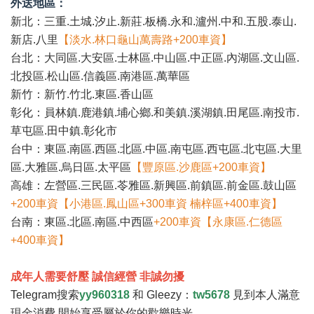
外送地區：
新北：三重.土城.汐止.新莊.板橋.永和.瀘州.中和.五股.泰山.
新店.八里
【淡水.林口龜山萬壽路+200車資】
台北：大同區.大安區.士林區.中山區.中正區.內湖區.文山區.
北投區.松山區.信義區.南港區.萬華區
新竹：新竹.竹北.東區.香山區
彰化：員林鎮.鹿港鎮.埔心鄉.和美鎮.溪湖鎮.田尾區.南投市.
草屯區.田中鎮.彰化市
台中：東區.南區.西區.北區.中區.南屯區.西屯區.北屯區.大里
區.大雅區.烏日區.太平區
【豐原區.沙鹿區+200車資】
高雄：左營區.三民區.苓雅區.新興區.前鎮區.前金區.鼓山區
+200車資【小港區.鳳山區+300車資 楠梓區+400車資】
台南：東區.北區.南區.中西區
+200車資【永康區.仁德區
+400車資】
成年人需要舒壓 誠信經營 非誠勿擾
Telegram搜索
yy960318
和 Gleezy：
tw5678
見到本人滿意
現金消費 開始享受屬於你的歡樂時光