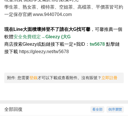
學生茶、熟女茶、模特茶、空姐茶、高檔茶、平價茶皆可約
一定保存官網
www.9440704.com
現在Line大面積壞掉登不了請在大G找可馨
，
可馨推薦一個
軟體
安全免費穩定→
Gleezy (大G
商店搜索Gleezy或點鏈接下載一定+我ID：
tw5678
點擊鏈
接下載
https://gleezy.net/tw5678
附件:
您需要
登錄
才可以下載或查看附件。沒有賬號？
立即註冊
全部回復
看全部
倒序瀏覽