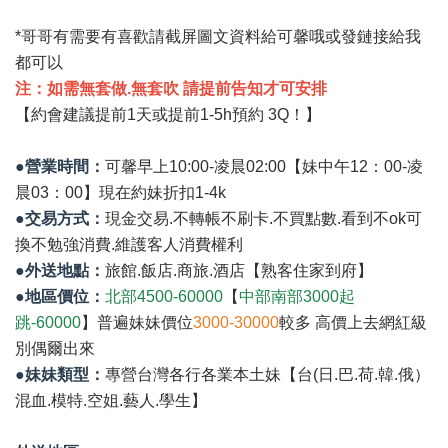
*哥哥有需要有喜歡請截屏圖文資料給可馨哦或發鏈接給我
都可以
注：如需無套做.無套吹 請提前告知才可安排
【約會建議提前1天或提前1-5h預約 3Q！】
●營業時間：
可馨早上10:00-凌晨02:00【妹中午12：00-凌
晨03：00】現在約妹折扣1-4k
●交易方式：
現金交易.不轉帳不刷卡.不買點數.看到不ok可
換不勉強消費.維護客人消費權利
●外送地點：
旅館.飯店.商旅.酒店【熟客住家到府】
●地區價位：
北部4500-60000
【
中部南部3000起
跳-60000
】普遍妹妹價位
3000-30000
較多 高價上去網紅級
別偶爾出來
●妹妹類型：
專營台灣各行各業本土妹【台(日.巴.荷.韓.俄）
混血.模特.空姐.藝人.學生】