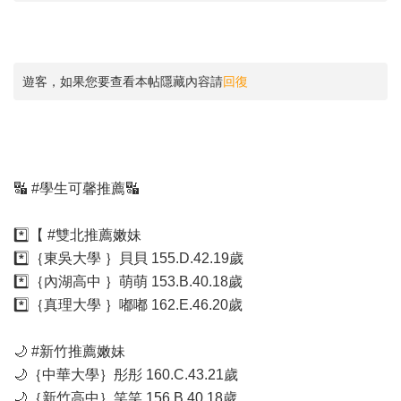
遊客，如果您要查看本帖隱藏內容請
回復
🔣 #學生可馨推薦🔣
*️⃣【 #雙北推薦嫩妹
*️⃣｛東吳大學 ｝貝貝 155.D.42.19歲
*️⃣｛內湖高中 ｝萌萌 153.B.40.18歲
*️⃣｛真理大學 ｝嘟嘟 162.E.46.20歲
🌙 #新竹推薦嫩妹
🌙｛中華大學｝彤彤 160.C.43.21歲
🌙｛新竹高中｝笑笑 156.B.40.18歲