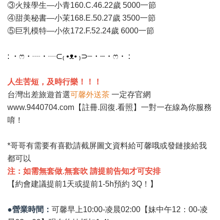
③火辣學生—小青160.C.46.22歲 5000一節
④甜美秘書—小茉168.E.50.27歲 3500一節
⑤巨乳模特—小依172.F.52.24歲 6000一節
: ・ෆ・┈・┈⊂₍ •ᴥ• ₎⊃┈・┈・ෆ・ :
人生苦短，及時行樂！！！
台灣出差旅遊首選
可馨外送茶
一定存官網
www.9440704.com
【註冊.回復.看照】一對一在線為你服務
唷！
*哥哥有需要有喜歡請截屏圖文資料給可馨哦或發鏈接給我
都可以
注：如需無套做.無套吹 請提前告知才可安排
【約會建議提前1天或提前1-5h預約 3Q！】
●營業時間：
可馨早上10:00-凌晨02:00【妹中午12：00-凌