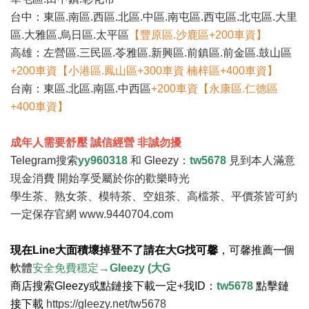
台中：東區.南區.西區.北區.中區.南屯區.西屯區.北屯區.大里
區.大雅區.烏日區.太平區
【豐原區.沙鹿區+200車資】
高雄：左營區.三民區.苓雅區.新興區.前鎮區.前金區.鼓山區
+200車資【小港區.鳳山區+300車資 楠梓區+400車資】
台南：東區.北區.南區.中西區
+200車資【永康區.仁德區
+400車資】
成年人需要舒壓 誠信經營 非誠勿擾
Telegram搜索
yy960318
和 Gleezy：
tw5678
見到本人滿意
現金消費 開始享受屬於你的歡樂時光
學生茶、熟女茶、模特茶、空姐茶、高檔茶、平價茶皆可約
一定保存官網
www.9440704.com
現在Line大面積壞掉登不了請在大G找可馨
，
可馨推薦一個
軟體
安全免費穩定→
Gleezy (大G
商店搜索Gleezy或點鏈接下載一定+我ID：
tw5678
點擊鏈
接下載
https://gleezy.net/tw5678