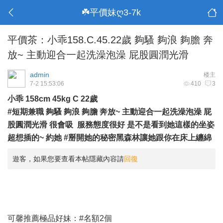
☘️平價妹ღ3-7k
平價茶：小乖158.C.45.22歲 夠騷 夠浪 夠膽 奔
放~ 主動迎合一起洗澡泡澡 屁股圓潤光滑
admin
楼主
7-2 15:53:06
410
3
小乖 158cm 45kg C 22歲
#短期兼職 夠騷 夠浪 夠膽 奔放~ 主動迎合一起洗澡泡澡 屁
股圓潤光滑 很會吸 服務態度很好 是不是看到她這樣的坐姿
超想插的~ 約她 #掰開她的秘密黑森林讓她跟你在床上纏綿
遊客，如果您要查看本帖隱藏內容請
回復
可馨推薦極品好妹：#名額2個