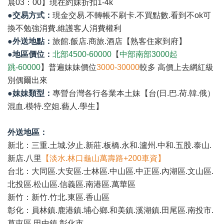
晨03：00】現在約妹折扣1-4k
●交易方式：
現金交易.不轉帳不刷卡.不買點數.看到不ok可
換不勉強消費.維護客人消費權利
●外送地點：
旅館.飯店.商旅.酒店【熟客住家到府】
●地區價位：
北部4500-60000
【
中部南部3000起
跳-60000
】普遍妹妹價位
3000-30000
較多 高價上去網紅級
別偶爾出來
●妹妹類型：
專營台灣各行各業本土妹【台(日.巴.荷.韓.俄）
混血.模特.空姐.藝人.學生】
外送地區：
新北：三重.土城.汐止.新莊.板橋.永和.瀘州.中和.五股.泰山.
新店.八里
【淡水.林口龜山萬壽路+200車資】
台北：大同區.大安區.士林區.中山區.中正區.內湖區.文山區.
北投區.松山區.信義區.南港區.萬華區
新竹：新竹.竹北.東區.香山區
彰化：員林鎮.鹿港鎮.埔心鄉.和美鎮.溪湖鎮.田尾區.南投市.
草屯區.田中鎮.彰化市