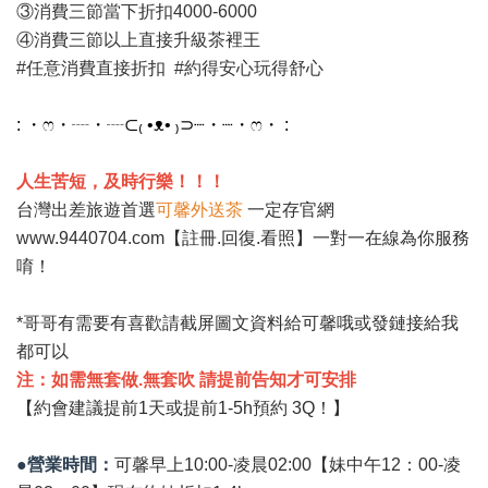
③消費三節當下折扣4000-6000
④消費三節以上直接升級茶裡王
#任意消費直接折扣 #約得安心玩得舒心
: ・ෆ・┈・┈⊂₍ •ᴥ• ₎⊃┈・┈・ෆ・ :
人生苦短，及時行樂！！！
台灣出差旅遊首選
可馨外送茶
一定存官網
www.9440704.com
【註冊.回復.看照】一對一在線為你服務
唷！
*哥哥有需要有喜歡請截屏圖文資料給可馨哦或發鏈接給我
都可以
注：如需無套做.無套吹 請提前告知才可安排
【約會建議提前1天或提前1-5h預約 3Q！】
●營業時間：
可馨早上10:00-凌晨02:00【妹中午12：00-凌