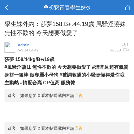
☘️初戀青春學生妹ღ
學生妹外約：莎夢158.B+.44.19歲 風騷淫蕩妹
無性不歡的 今天想要做愛了
admin
楼主
5-9 14:04:49
560
4
莎夢 158/44kg/B+/19歲
#風騷淫蕩妹 無性不歡的 今天想要做愛了 #漂亮且超有氣質
身材一級棒 做專屬小母狗 #被調教過的小騷更懂得愛你哦
主動熱 #情配合高 CP值高 服務贊
遊客，如果您要查看本帖隱藏內容請
回復
遊客，如果您要查看本帖隱藏內容請
回復