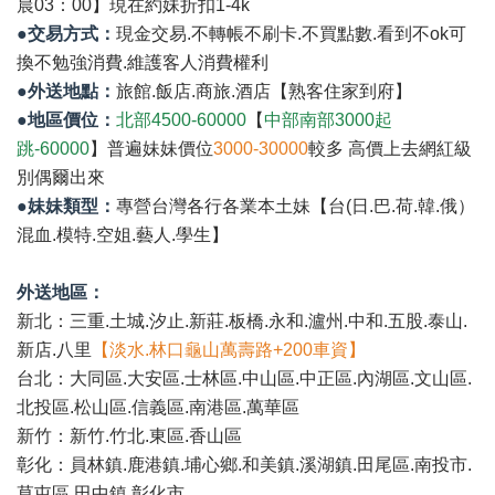
晨03：00】現在約妹折扣1-4k
●交易方式：
現金交易.不轉帳不刷卡.不買點數.看到不ok可
換不勉強消費.維護客人消費權利
●外送地點：
旅館.飯店.商旅.酒店【熟客住家到府】
●地區價位：
北部4500-60000
【
中部南部3000起
跳-60000
】普遍妹妹價位
3000-30000
較多 高價上去網紅級
別偶爾出來
●妹妹類型：
專營台灣各行各業本土妹【台(日.巴.荷.韓.俄）
混血.模特.空姐.藝人.學生】
外送地區：
新北：三重.土城.汐止.新莊.板橋.永和.瀘州.中和.五股.泰山.
新店.八里
【淡水.林口龜山萬壽路+200車資】
台北：大同區.大安區.士林區.中山區.中正區.內湖區.文山區.
北投區.松山區.信義區.南港區.萬華區
新竹：新竹.竹北.東區.香山區
彰化：員林鎮.鹿港鎮.埔心鄉.和美鎮.溪湖鎮.田尾區.南投市.
草屯區.田中鎮.彰化市