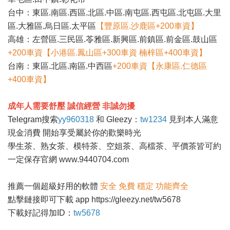
台中：東區.南區.西區.北區.中區.南屯區.西屯區.北屯區.大里
區.大雅區.烏日區.太平區
【豐原區.沙鹿區+200車資】
高雄：左營區.三民區.苓雅區.新興區.前鎮區.前金區.鼓山區
+200車資【小港區.鳳山區+300車資 楠梓區+400車資】
台南：東區.北區.南區.中西區
+200車資【永康區.仁德區
+400車資】
成年人需要舒壓 誠信經營 非誠勿擾
Telegram搜索
yy960318
和 Gleezy：
tw1234
見到本人滿意
現金消費 開始享受屬於你的歡樂時光
學生茶、熟女茶、模特茶、空姐茶、高檔茶、平價茶皆可約
一定保存官網
www.9440704.com
推薦一個超級好用的軟體
安全 免費 穩定 功能齊全
點擊鏈接即可下載 app
https://gleezy.net/tw5678
下載好記得加ID：
tw5678