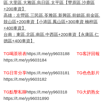
區.大里區.大雅區.烏日區.太平區【豐原區.沙鹿區
+200車資】
高雄：左營區.三民區.苓雅區.新興區.前鎮區.前金區.
鼓山區+200車資【小港區.鳳山區+300車資 楠梓區
+400車資】
台南：東區.北區.南區.中西區+200車資【永康區.仁
德區+400車資】
TG喝茶班表
https://t.me/yy9603188
TG
客評回報
https://t.me/yy9603184
TG
日常分享
https://t.me/yy9603181
TG
色色影片
https://t.me/yy9603182
TG
點擊私聊
https://t.me/yy960318
TG
大奶熟女
https://t.me/yy96031890