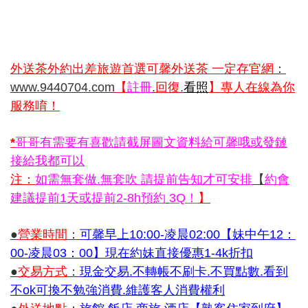
外送茶外約出差旅遊首選可馨外送茶 一定存官網
：
www.9440704.com
【
註冊
.
回復
.
看照
】專人在線為你
服務唷！
*
哥哥有需要有喜歡請截屏圖文資料給可馨哦或發鏈
接給我都可以
注：
如需無套做.無套吹 請提前告知才可安排
【
約會
建議提前1天或提前2-8h預約
3Q！
】
●
營業時間
：
可馨早上10:00-凌晨02:00【妹中午12：
00-凌晨03：00】現在約妹直接優惠1-4k折扣
●
交易方式
：
現金交易.不轉帳不刷卡.不買點數.看到
不ok可換不勉強消費.維護客人消費權利