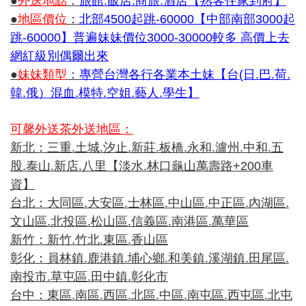
●
外送地點
：
旅館.飯店.商旅.酒店【熟客住家到府】
●
地區價位
：
北部4500起跳-60000【中部南部3000起
跳-60000】普遍妹妹價位3000-30000較多 高價上去
網紅級別偶爾出來
●
妹妹類型
：
專營台灣各行各業本土妹【台(日.巴.荷.
韓.俄）混血.模特.空姐.藝人.學生】
可馨外送茶外送地區：
新北：三重.土城.汐止.新莊.板橋.永和.瀘州.中和.五
股.泰山.新店.八里【淡水.林口龜山萬壽路+200車
資】
台北：大同區.大安區.士林區.中山區.中正區.內湖區.
文山區.北投區.松山區.信義區.南港區.萬華區
新竹：新竹.竹北.東區.香山區
彰化：員林鎮.鹿港鎮.埔心鄉.和美鎮.溪湖鎮.田尾區.
南投市.草屯區.田中鎮.彰化市
台中：東區.南區.西區.北區.中區.南屯區.西屯區.北屯