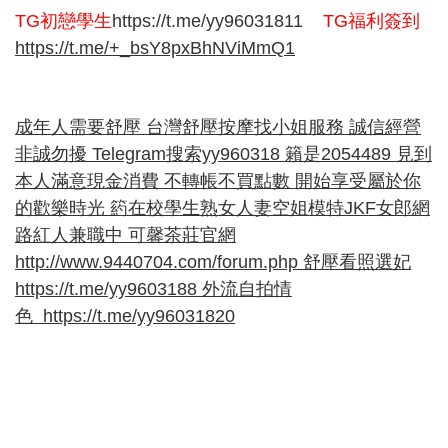
TG
初戀學生
https://t.me/yy96031811
TG
福利簽到
https://t.me/+_bsY8pxBhNViMmQ1
成年人需要舒壓 台灣舒壓按摩找小姐服務 誠信經營
非誠勿擾 Telegram搜索yy960318 籟是2054489 見到
本人滿意現金消費 不轉帳不買點數 開始享受屬於你
的歡樂時光 箹在校學生熟女人妻空姐模特JKF女郎網
路紅人兼職中 可馨茶莊官網
http://www.9440704.com/forum.php
舒壓看照選妃
https://t.me/yy9603188
外流自拍情
色
https://t.me/yy96031820