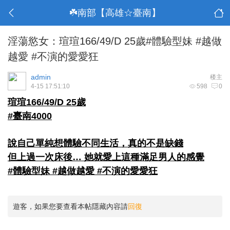
☘️南部【高雄☆臺南】
淫蕩慾女：瑄瑄166/49/D 25歲#體驗型妹 #越做
越愛 #不演的愛愛狂
admin
楼主
4-15 17:51:10
598
0
瑄瑄166/49/D 25歲
#臺南4000
說自己單純想體驗不同生活，真的不是缺錢
但上過一次床後… 她就愛上這種滿足男人的感覺
#體驗型妹 #越做越愛 #不演的愛愛狂
遊客，如果您要查看本帖隱藏內容請
回復