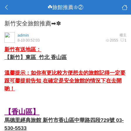
☘️旅館推薦♔②
新竹安全旅館推薦➡✽
admin
楼主
8-10 00:52:03
2055
1
新竹有送地區：
【新竹】東區 竹北 香山區
溫馨提示：如你有更比較方便想去的旅館記得一定要
跟可馨提前告知 在確定是安全旅館的情況下在去開
喲！
【香山區】
馬德里經典旅館 新竹市香山區中華路四段729號 03-
530-5533